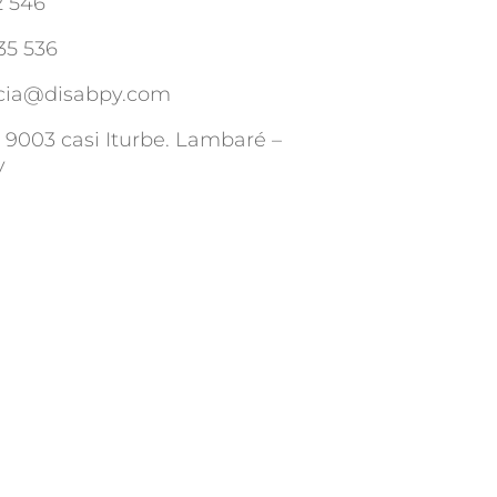
2 546
35 536
cia@disabpy.com
 9003 casi Iturbe. Lambaré –
y