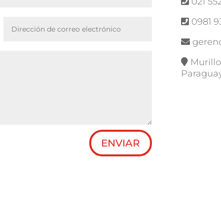
021 55
0981 9
geren
Murillo
Paragua
ENVIAR